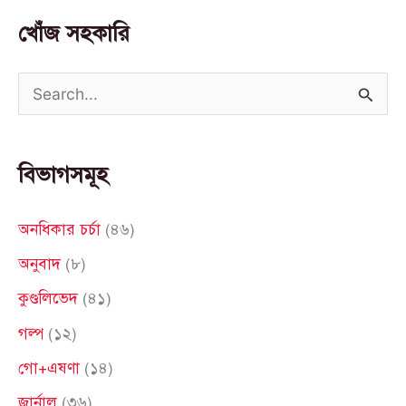
খোঁজ সহকারি
S
e
a
বিভাগসমূহ
r
c
অনধিকার চর্চা
(৪৬)
h
অনুবাদ
(৮)
f
কুণ্ডলিভেদ
(৪১)
o
গল্প
(১২)
r
গো+এষণা
(১৪)
:
জার্নাল
(৩৬)