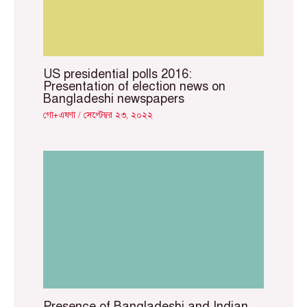
US presidential polls 2016:
Presentation of election news on
Bangladeshi newspapers
গো+এষণা
/
সেপ্টেম্বর ২৩, ২০২২
Presence of Bangladeshi and Indian