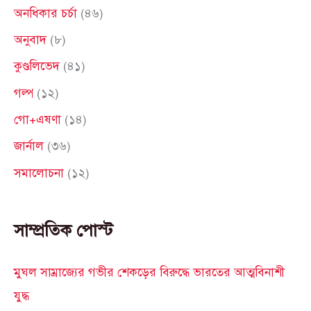
c
অনধিকার চর্চা
(৪৬)
h
অনুবাদ
(৮)
f
কুণ্ডলিভেদ
(৪১)
o
গল্প
(১২)
r
গো+এষণা
(১৪)
:
জার্নাল
(৩৬)
সমালোচনা
(১২)
সাম্প্রতিক পোস্ট
মুঘল সাম্রাজ্যের গভীর শেকড়ের বিরুদ্ধে ভারতের আত্মবিনাশী
যুদ্ধ