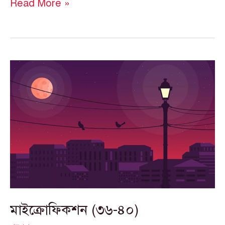
Read More »
মাইক্রোফিকশন
(৩৬-৪০)
মাইক্রোফিকশন (৩৬-৪০)