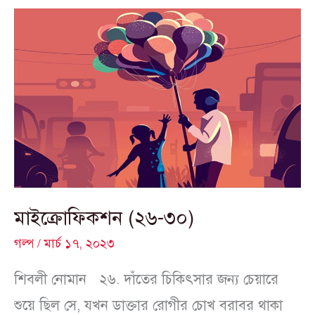
মাইক্রোফিকশন
(২৬-৩০)
মাইক্রোফিকশন (২৬-৩০)
গল্প
/
মার্চ ১৭, ২০২৩
শিবলী নোমান ২৬. দাঁতের চিকিৎসার জন্য চেয়ারে
শুয়ে ছিল সে, যখন ডাক্তার রোগীর চোখ বরাবর থাকা