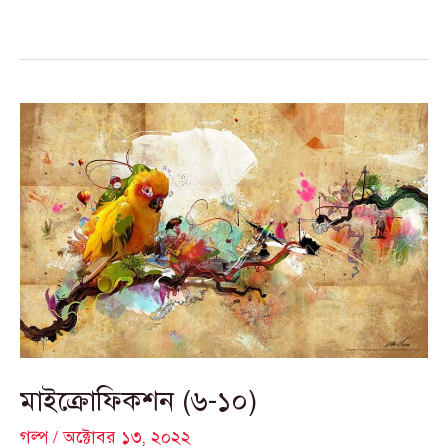
মাইক্রোফিকশন
(৬-১০)
মাইক্রোফিকশন (৬-১০)
গল্প
/
অক্টোবর ১৩, ২০২২