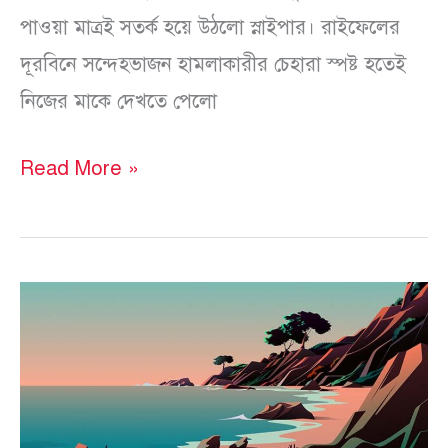
পাওয়া মাত্রই সতর্ক হয়ে উঠলো স্নাইপার। রাইফেলের
দূরবিনে সন্দেহভাজন হামলাকারীর চেহারা স্পষ্ট হতেই
নিজের মাকে দেখতে পেলো
Read More »
মাইক্রোফিকশন
(১৬-২০)