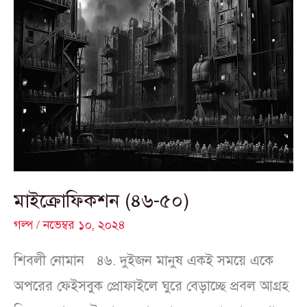
মাইক্রোফিকশন
(৪৬-৫০)
মাইক্রোফিকশন (৪৬-৫০)
গল্প
/
নভেম্বর ১০, ২০২৪
শিবলী নোমান ৪৬. দুইজন মানুষ একই সময়ে একে
অপরের ফেইসবুক প্রোফাইলে ঘুরে বেড়াচ্ছে প্রবল আগ্রহ