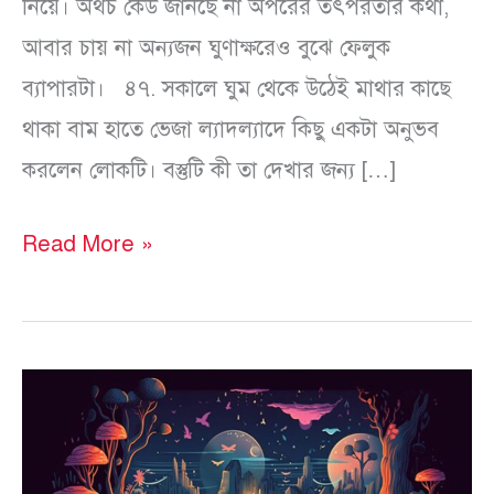
নিয়ে। অথচ কেউ জানছে না অপরের তৎপরতার কথা,
আবার চায় না অন্যজন ঘুণাক্ষরেও বুঝে ফেলুক
ব্যাপারটা। ৪৭. সকালে ঘুম থেকে উঠেই মাথার কাছে
থাকা বাম হাতে ভেজা ল্যাদল্যাদে কিছু একটা অনুভব
করলেন লোকটি। বস্তুটি কী তা দেখার জন্য […]
Read More »
মাইক্রোফিকশন
(৪৪-৪৫)