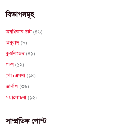
e
a
বিভাগসমূহ
r
c
অনধিকার চর্চা
(৪৬)
h
অনুবাদ
(৮)
f
কুণ্ডলিভেদ
(৪১)
o
গল্প
(১২)
r
গো+এষণা
(১৪)
:
জার্নাল
(৩৬)
সমালোচনা
(১২)
সাম্প্রতিক পোস্ট