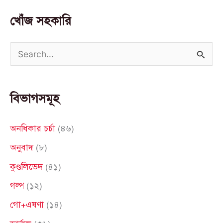
খোঁজ সহকারি
S
e
a
বিভাগসমূহ
r
c
অনধিকার চর্চা
(৪৬)
h
অনুবাদ
(৮)
f
কুণ্ডলিভেদ
(৪১)
o
গল্প
(১২)
r
গো+এষণা
(১৪)
: