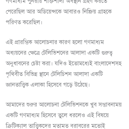
গণমাধ্যম পুনরায় শক্তিশালী অবস্থান গ্রহণ করতে
পেরেছিল আর অডিয়েন্সকে আবারও নিষ্ক্রিয় গ্রাহকে
পরিণত করেছিল।
এই প্রারম্ভিক আলোচনার কারণ হলো গণমাধ্যম
অধ্যয়নের ক্ষেত্রে টেলিভিশনের আলাদা একটি গুরুত্ব
অনুধাবনের চেষ্টা করা। যদিও ইতোমধ্যেই বাংলাদেশসহ
পৃথিবীত বিভিন্ন স্থানে টেলিচিশন আলাদা একটি
জ্ঞানতাত্ত্বিক এলাকা হিসেবে গড়ে উঠেছে।
আমাদের শুরুর আলোচনা টেলিভিশনকে খুব সম্ভাবনাময়
একটি গণমাধ্যম হিসেবে তুলে ধরলেও এই বিষয়ে
ক্রিটিক্যাল তাত্ত্বিকদের মতামত বরাবরের মতোই