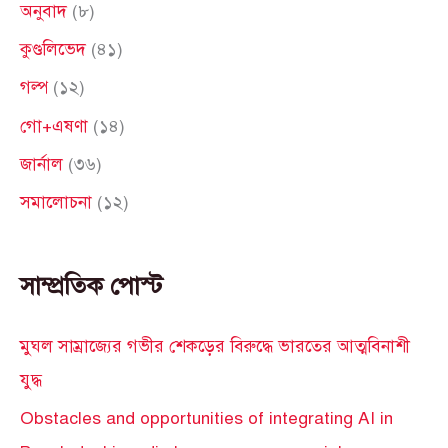
অনুবাদ
(৮)
f
কুণ্ডলিভেদ
(৪১)
o
গল্প
(১২)
r
গো+এষণা
(১৪)
:
জার্নাল
(৩৬)
সমালোচনা
(১২)
সাম্প্রতিক পোস্ট
মুঘল সাম্রাজ্যের গভীর শেকড়ের বিরুদ্ধে ভারতের আত্মবিনাশী
যুদ্ধ
Obstacles and opportunities of integrating AI in