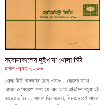
দুইখানা
খোলা
চিঠি
করোনাকালের দুইখানা খোলা চিঠি
জার্নাল
/
জুলাই ৯, ২০২৩
খোলা চিঠি, অনলাইন ক্লাস প্রসঙ্গে… (যাদের সাথে
আমার শ্রেণিকক্ষে দেখা হয় আর আমি প্রতিদিন সমৃদ্ধ হই,
তাদের প্রতি) … আমার প্রিয়জনেরা, নিঃসন্দেহেই আমরা