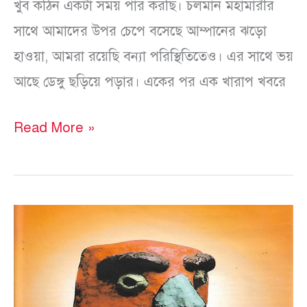
খুব কঠিন একটা সময় পার করছি। চলমান মহামারীর
সাথে আমাদের উপর চেপে বসেছে আম্পানের ঝড়ো
হাওয়া, আমরা রয়েছি বন্যা পরিস্থিতিতেও। এর সাথে ভয়
আছে ডেঙ্গু ছড়িয়ে পড়ার। একের পর এক খারাপ খবরে
Read More »
প্রস্তাবনা:
আবু
জুনায়েদ
ও