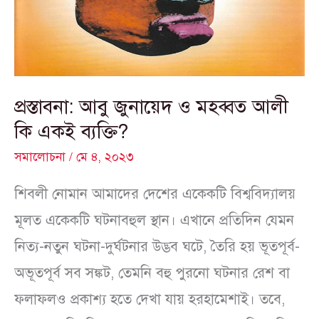
মহব্বত
আলী
কি
একই
প্রস্তাবনা: আবু জুনায়েদ ও মহব্বত আলী
ব্যক্তি?
কি একই ব্যক্তি?
সমালোচনা
/
মে ৪, ২০২৩
শিবলী নোমান আমাদের দেশের একেকটি বিশ্ববিদ্যালয়
মূলত একেকটি ঘটনাবহুল স্থান। এখানে প্রতিদিন যেমন
নিত্য-নতুন ঘটনা-দুর্ঘটনার উদ্ভব ঘটে, তৈরি হয় ভূতপূর্ব-
অভূতপূর্ব সব সঙ্কট, তেমনি বহু পুরনো ঘটনার রেশ বা
ফলাফলও প্রকাশ্য হতে দেখা যায় হরহামেশাই। তবে,