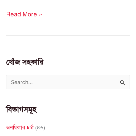
Read More »
খোঁজ সহকারি
S
e
a
বিভাগসমূহ
r
c
অনধিকার চর্চা
(৪৬)
h