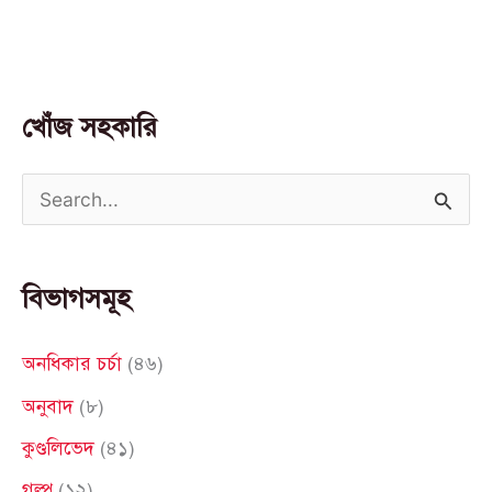
খোঁজ সহকারি
S
e
a
বিভাগসমূহ
r
c
অনধিকার চর্চা
(৪৬)
h
অনুবাদ
(৮)
f
কুণ্ডলিভেদ
(৪১)
o
গল্প
(১২)