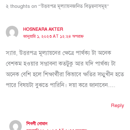
২ thoughts on “উত্তরপত্র মূল্যায়নজনিত বিড়ম্বনাসমূহ”
HOSNEARA AKTER
জানুয়ারি ১, ২০২৩ AT ১২:২৪ অপরাহ্ন
স্যার, উত্তরপত্র মূল্যায়নের ক্ষেত্রে পার্থক্য টা অনেক
বেশকম হওয়ার সম্ভাবনা কতটুকু আর যদি পার্থক্য টা
অনেক বেশি হলে শিক্ষার্থীরা কিভাবে ক্ষতির সম্মুখীন হতে
পারে বিষয়টা বুঝতে পারিনি। দয়া করে জানাবেন….
Reply
শিবলী নোমান