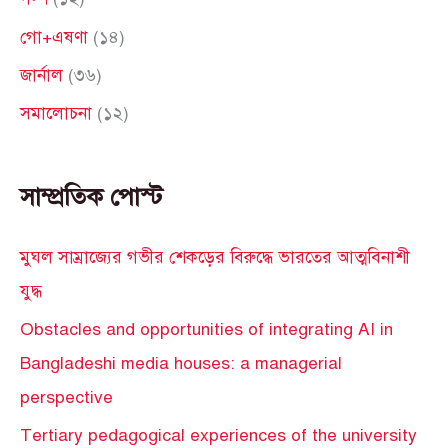
r
গো+এষণা
(১৪)
:
জার্নাল
(৩৬)
সমালোচনা
(১২)
সাম্প্রতিক পোস্ট
মুঘল সাম্রাজ্যের গভীর শেকড়ের বিরুদ্ধে ভারতের আত্মবিনাশী
যুদ্ধ
Obstacles and opportunities of integrating AI in
Bangladeshi media houses: a managerial
perspective
Tertiary pedagogical experiences of the university