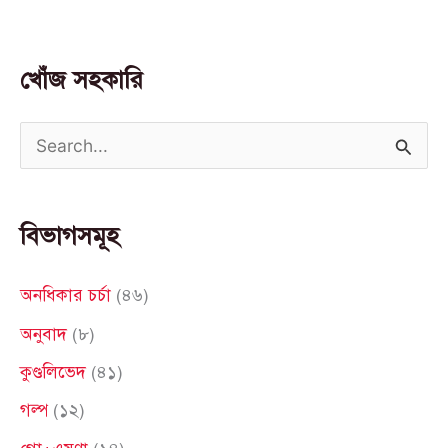
খোঁজ সহকারি
S
e
a
বিভাগসমূহ
r
c
অনধিকার চর্চা
(৪৬)
h
অনুবাদ
(৮)
f
কুণ্ডলিভেদ
(৪১)
o
গল্প
(১২)
r