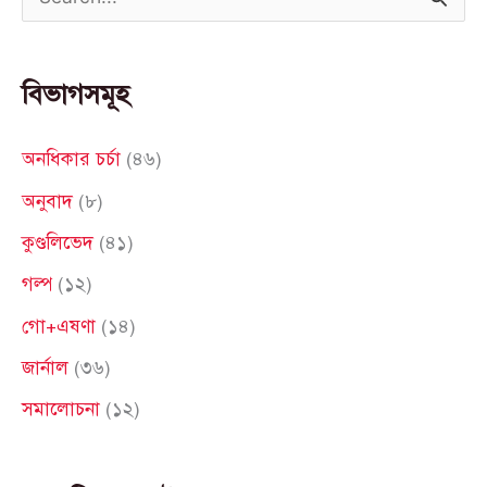
S
e
a
বিভাগসমূহ
r
c
অনধিকার চর্চা
(৪৬)
h
অনুবাদ
(৮)
f
কুণ্ডলিভেদ
(৪১)
o
গল্প
(১২)
r
গো+এষণা
(১৪)
:
জার্নাল
(৩৬)
সমালোচনা
(১২)