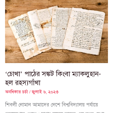
‘চোথা’
পাঠের
সঙ্কট
কিংবা
ম্যাকলুহান-
হল
রহস্যগাঁথা
‘চোথা’ পাঠের সঙ্কট কিংবা ম্যাকলুহান-
হল রহস্যগাঁথা
অনধিকার চর্চা
/
জুলাই ৬, ২০২৩
শিবলী নোমান আমাদের দেশে বিশ্ববিদ্যালয় পর্যায়ে