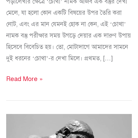
পড়ালেখার ক্ষেত্রে ‘চোথা’ নামক আজব এক বস্তুর দেখা
মেলে, যা হলো কোন একটি বিষয়ের উপর তৈরি করা
নোট, এবং এর মান যেমনই হোক না কেন, এই ‘চোথা’
নামক বস্তু পরীক্ষার সময় উগড়ে দেয়ার এক দারুণ উপায়
হিসেবে বিবেচিত হয়। তো, মোটাদাগে আমাদের সামনে
দুই ধরনের ‘চোথা’-র দেখা মিলে। প্রথমত, […]
Read More »
তাত্ত্বিকের
দর্শন,