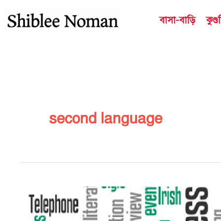
Skip
বাসা-বাড়ি
কুণ্
to
content
second language
ইংরেজি
লিঙ্গুয়া