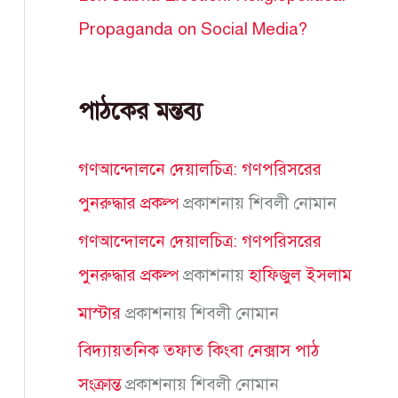
Propaganda on Social Media?
পাঠকের মন্তব্য
গণআন্দোলনে দেয়ালচিত্র: গণপরিসরের
পুনরুদ্ধার প্রকল্প
প্রকাশনায়
শিবলী নোমান
গণআন্দোলনে দেয়ালচিত্র: গণপরিসরের
পুনরুদ্ধার প্রকল্প
প্রকাশনায়
হাফিজুল ইসলাম
মাস্টার
প্রকাশনায়
শিবলী নোমান
বিদ্যায়তনিক তফাত কিংবা নেক্সাস পাঠ
সংক্রান্ত
প্রকাশনায়
শিবলী নোমান