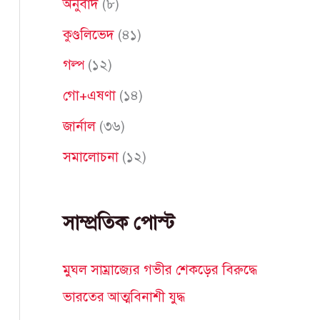
অনুবাদ
(৮)
f
কুণ্ডলিভেদ
(৪১)
o
গল্প
(১২)
r
গো+এষণা
(১৪)
:
জার্নাল
(৩৬)
সমালোচনা
(১২)
সাম্প্রতিক পোস্ট
মুঘল সাম্রাজ্যের গভীর শেকড়ের বিরুদ্ধে
ভারতের আত্মবিনাশী যুদ্ধ