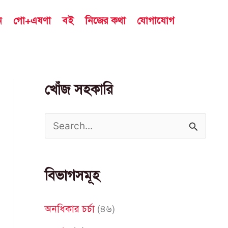
ন
গো+এষণা
বই
নিজের কথা
যোগাযোগ
খোঁজ সহকারি
S
e
a
বিভাগসমূহ
r
c
অনধিকার চর্চা
(৪৬)
h