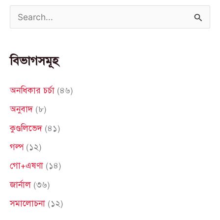
S
e
a
বিভাগসমূহ
r
c
অনধিকার চর্চা
(৪৬)
h
অনুবাদ
(৮)
f
কুণ্ডলিভেদ
(৪১)
o
গল্প
(১২)
r
গো+এষণা
(১৪)
:
জার্নাল
(৩৬)
সমালোচনা
(১২)