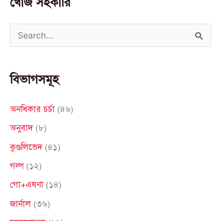
খোঁজ সহকারি
S
e
a
বিভাগসমূহ
r
c
অনধিকার চর্চা
(৪৬)
h
অনুবাদ
(৮)
f
কুণ্ডলিভেদ
(৪১)
o
গল্প
(১২)
r
গো+এষণা
(১৪)
:
জার্নাল
(৩৬)