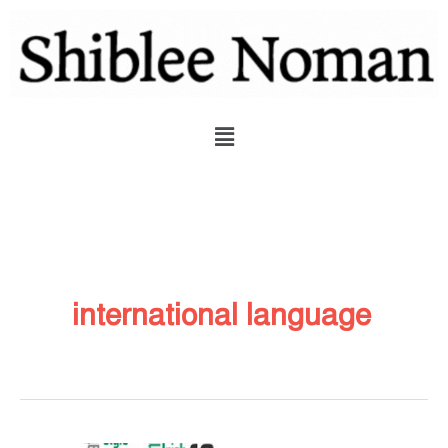
Skip
to
content
Menu
international language