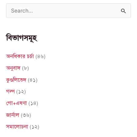
S
e
a
বিভাগসমূহ
r
c
অনধিকার চর্চা
(৪৬)
h
অনুবাদ
(৮)
f
কুণ্ডলিভেদ
(৪১)
o
গল্প
(১২)
r
গো+এষণা
(১৪)
:
জার্নাল
(৩৬)
সমালোচনা
(১২)