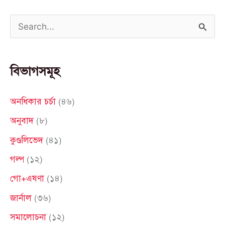
S
e
a
বিভাগসমূহ
r
c
অনধিকার চর্চা
(৪৬)
h
অনুবাদ
(৮)
f
কুণ্ডলিভেদ
(৪১)
o
গল্প
(১২)
r
গো+এষণা
(১৪)
:
জার্নাল
(৩৬)
সমালোচনা
(১২)