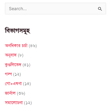
S
e
a
বিভাগসমূহ
r
c
অনধিকার চর্চা
(৪৬)
h
অনুবাদ
(৮)
f
কুণ্ডলিভেদ
(৪১)
o
গল্প
(১২)
r
গো+এষণা
(১৪)
:
জার্নাল
(৩৬)
সমালোচনা
(১২)