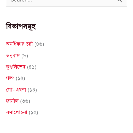
S
e
a
বিভাগসমূহ
r
c
অনধিকার চর্চা
(৪৬)
h
অনুবাদ
(৮)
f
কুণ্ডলিভেদ
(৪১)
o
গল্প
(১২)
r
গো+এষণা
(১৪)
:
জার্নাল
(৩৬)
সমালোচনা
(১২)