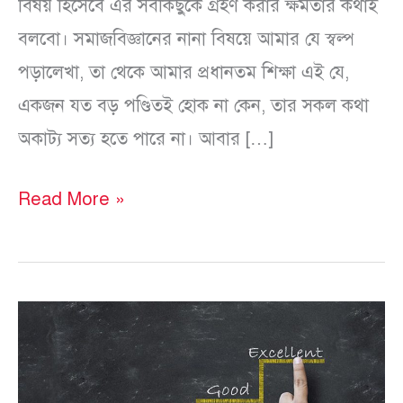
বিষয় হিসেবে এর সবকিছুকে গ্রহণ করার ক্ষমতার কথাই
বলবো। সমাজবিজ্ঞানের নানা বিষয়ে আমার যে স্বল্প
পড়ালেখা, তা থেকে আমার প্রধানতম শিক্ষা এই যে,
একজন যত বড় পণ্ডিতই হোক না কেন, তার সকল কথা
অকাট্য সত্য হতে পারে না। আবার […]
Read More »
উত্তরপত্র
মূল্যায়ন
পদ্ধতি