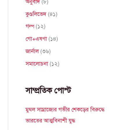
অনুবাদ
(৮)
f
কুণ্ডলিভেদ
(৪১)
o
গল্প
(১২)
r
গো+এষণা
(১৪)
:
জার্নাল
(৩৬)
সমালোচনা
(১২)
সাম্প্রতিক পোস্ট
মুঘল সাম্রাজ্যের গভীর শেকড়ের বিরুদ্ধে
ভারতের আত্মবিনাশী যুদ্ধ