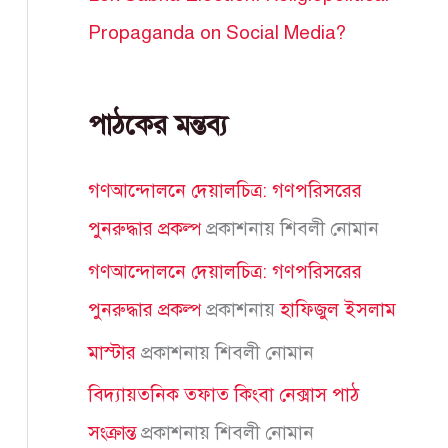
Propaganda on Social Media?
পাঠকের মন্তব্য
গণআন্দোলনে দেয়ালচিত্র: গণপরিসরের
পুনরুদ্ধার প্রকল্প
প্রকাশনায়
শিবলী নোমান
গণআন্দোলনে দেয়ালচিত্র: গণপরিসরের
পুনরুদ্ধার প্রকল্প
প্রকাশনায়
হাফিজুল ইসলাম
মাস্টার
প্রকাশনায়
শিবলী নোমান
বিদ্যায়তনিক তফাত কিংবা নেক্সাস পাঠ
সংক্রান্ত
প্রকাশনায়
শিবলী নোমান