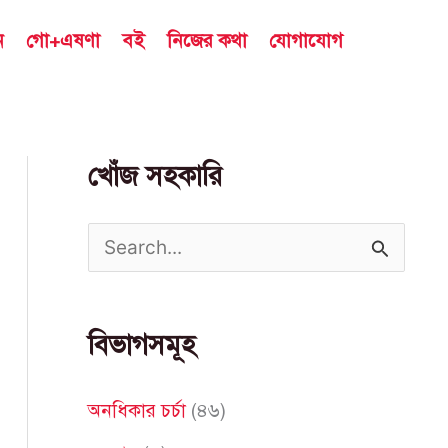
ন
গো+এষণা
বই
নিজের কথা
যোগাযোগ
খোঁজ সহকারি
S
e
a
বিভাগসমূহ
r
c
অনধিকার চর্চা
(৪৬)
h