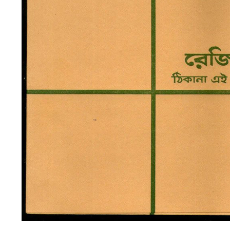
খোলা
চিঠি