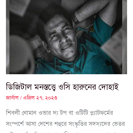
ডিজিটাল
মনস্তত্ত্বে
ওসি
হারুনের
দোহাই
ডিজিটাল মনস্তত্ত্বে ওসি হারুনের দোহাই
জার্নাল
/
এপ্রিল ২৭, ২০২৩
শিবলী নোমান ওভার দ্য টপ বা ওটিটি প্ল্যাটফর্মের
সংস্পর্শে আসা দেশের শহুরে সংস্কৃতির সদস্যদের ভেতর