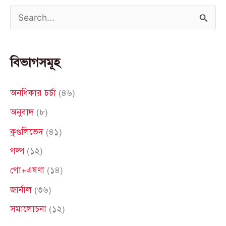
S
e
a
বিভাগসমূহ
r
c
অনধিকার চর্চা
(৪৬)
h
অনুবাদ
(৮)
f
কুণ্ডলিভেদ
(৪১)
o
গল্প
(১২)
r
গো+এষণা
(১৪)
:
জার্নাল
(৩৬)
সমালোচনা
(১২)