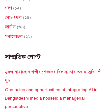
o
গল্প
(১২)
r
গো+এষণা
(১৪)
:
জার্নাল
(৩৬)
সমালোচনা
(১২)
সাম্প্রতিক পোস্ট
মুঘল সাম্রাজ্যের গভীর শেকড়ের বিরুদ্ধে ভারতের আত্মবিনাশী
যুদ্ধ
Obstacles and opportunities of integrating AI in
Bangladeshi media houses: a managerial
perspective