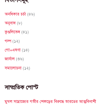
বিভাগসমূহ
r
c
অনধিকার চর্চা
(৪৬)
h
অনুবাদ
(৮)
f
কুণ্ডলিভেদ
(৪১)
o
গল্প
(১২)
r
গো+এষণা
(১৪)
:
জার্নাল
(৩৬)
সমালোচনা
(১২)
সাম্প্রতিক পোস্ট
মুঘল সাম্রাজ্যের গভীর শেকড়ের বিরুদ্ধে ভারতের আত্মবিনাশী