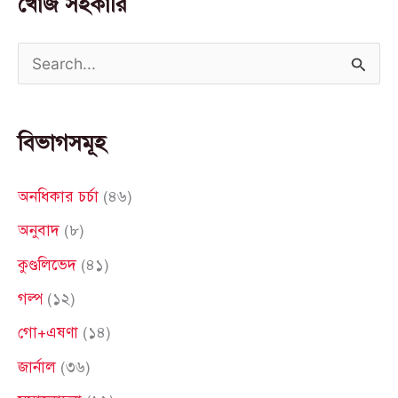
খোঁজ সহকারি
S
e
a
বিভাগসমূহ
r
c
অনধিকার চর্চা
(৪৬)
h
অনুবাদ
(৮)
f
কুণ্ডলিভেদ
(৪১)
o
গল্প
(১২)
r
গো+এষণা
(১৪)
:
জার্নাল
(৩৬)