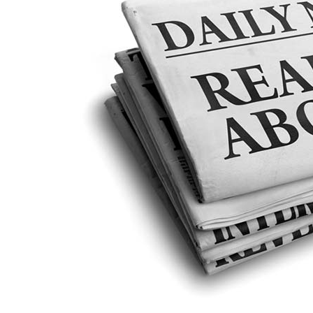
কেমন
হবে?