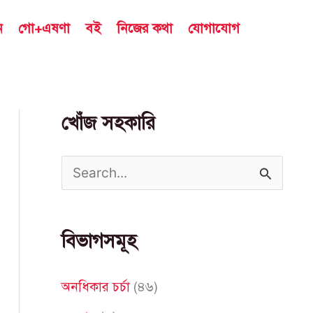
ন
গো+এষণা
বই
নিজের কথা
যোগাযোগ
খোঁজ সহকারি
S
e
a
বিভাগসমূহ
r
c
অনধিকার চর্চা
(৪৬)
h