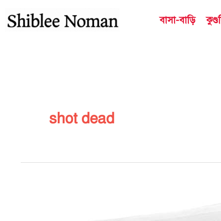
Skip
বাসা-বাড়ি
কুণ্
to
content
shot dead
সংবাদের
শিরোনাম