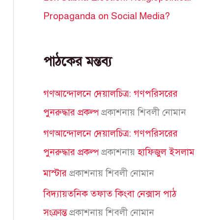
Propaganda on Social Media?
পাঠকের মন্তব্য
গণআন্দোলনে দেয়ালচিত্র: গণপরিসরের
পুনরুদ্ধার প্রকল্প
প্রকাশনায়
শিবলী নোমান
গণআন্দোলনে দেয়ালচিত্র: গণপরিসরের
পুনরুদ্ধার প্রকল্প
প্রকাশনায়
হাফিজুল ইসলাম
মাস্টার
প্রকাশনায়
শিবলী নোমান
বিদ্যায়তনিক তফাত কিংবা নেক্সাস পাঠ
সংক্রান্ত
প্রকাশনায়
শিবলী নোমান