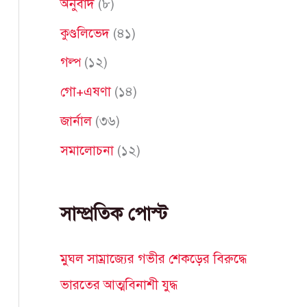
অনুবাদ
(৮)
f
কুণ্ডলিভেদ
(৪১)
o
গল্প
(১২)
r
গো+এষণা
(১৪)
:
জার্নাল
(৩৬)
সমালোচনা
(১২)
সাম্প্রতিক পোস্ট
মুঘল সাম্রাজ্যের গভীর শেকড়ের বিরুদ্ধে
ভারতের আত্মবিনাশী যুদ্ধ