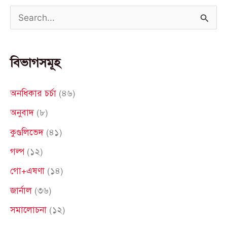
S
e
a
বিভাগসমূহ
r
c
অনধিকার চর্চা
(৪৬)
h
অনুবাদ
(৮)
f
কুণ্ডলিভেদ
(৪১)
o
গল্প
(১২)
r
গো+এষণা
(১৪)
:
জার্নাল
(৩৬)
সমালোচনা
(১২)