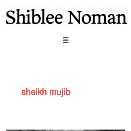
Skip
to
content
Menu
sheikh mujib