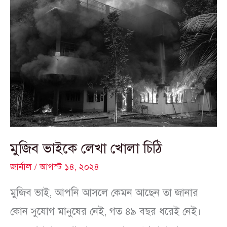
মুজিব
ভাইকে
লেখা
খোলা
চিঠি
মুজিব ভাইকে লেখা খোলা চিঠি
জার্নাল
/
আগস্ট ১৪, ২০২৪
মুজিব ভাই, আপনি আসলে কেমন আছেন তা জানার
কোন সুযোগ মানুষের নেই, গত ৪৯ বছর ধরেই নেই।