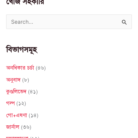
খোঁজ সহকারি
S
e
a
বিভাগসমূহ
r
c
অনধিকার চর্চা
(৪৬)
h
অনুবাদ
(৮)
f
কুণ্ডলিভেদ
(৪১)
o
গল্প
(১২)
r
গো+এষণা
(১৪)
:
জার্নাল
(৩৬)