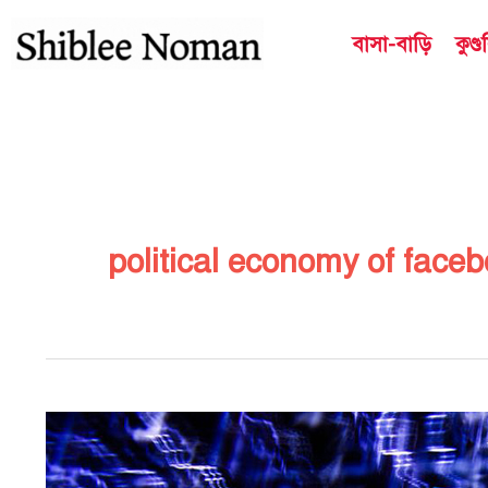
Skip
বাসা-বাড়ি
কুণ্
to
content
political economy of face
সুনামগঞ্জের
ঘটনায়