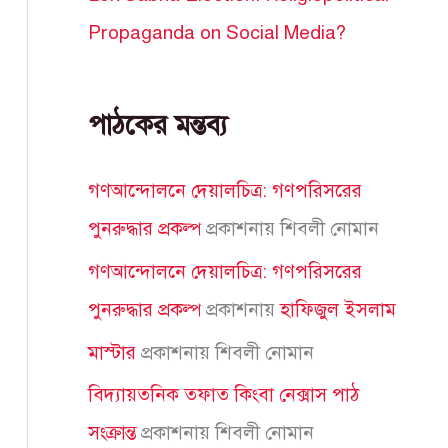
Propaganda on Social Media?
পাঠকের মন্তব্য
গণআন্দোলনে দেয়ালচিত্র: গণপরিসরের
পুনরুদ্ধার প্রকল্প
প্রকাশনায়
শিবলী নোমান
গণআন্দোলনে দেয়ালচিত্র: গণপরিসরের
পুনরুদ্ধার প্রকল্প
প্রকাশনায়
হাফিজুল ইসলাম
মাস্টার
প্রকাশনায়
শিবলী নোমান
বিদ্যায়তনিক তফাত কিংবা নেক্সাস পাঠ
সংক্রান্ত
প্রকাশনায়
শিবলী নোমান