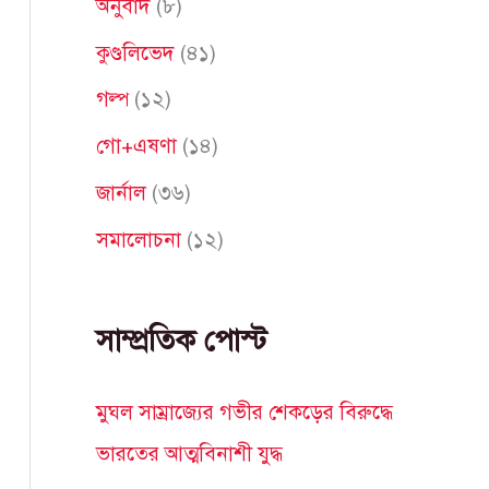
অনুবাদ
(৮)
f
কুণ্ডলিভেদ
(৪১)
o
গল্প
(১২)
r
গো+এষণা
(১৪)
:
জার্নাল
(৩৬)
সমালোচনা
(১২)
সাম্প্রতিক পোস্ট
মুঘল সাম্রাজ্যের গভীর শেকড়ের বিরুদ্ধে
ভারতের আত্মবিনাশী যুদ্ধ