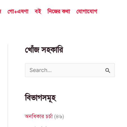
ন
গো+এষণা
বই
নিজের কথা
যোগাযোগ
খোঁজ সহকারি
S
e
a
বিভাগসমূহ
r
c
অনধিকার চর্চা
(৪৬)
h