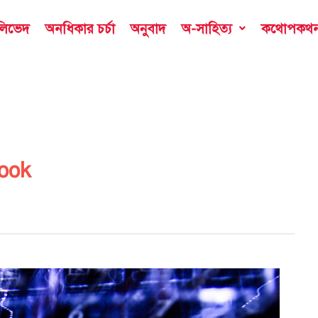
ডলিভেদ
অনধিকার চর্চা
অনুবাদ
অ-সাহিত্য
কথোপকথ
book