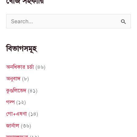
খোঁজ সহকারি
S
e
a
বিভাগসমূহ
r
c
অনধিকার চর্চা
(৪৬)
h
অনুবাদ
(৮)
f
কুণ্ডলিভেদ
(৪১)
o
গল্প
(১২)
r
গো+এষণা
(১৪)
:
জার্নাল
(৩৬)