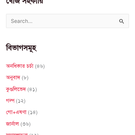
খোঁজ সহকারি
S
e
a
বিভাগসমূহ
r
c
অনধিকার চর্চা
(৪৬)
h
অনুবাদ
(৮)
f
কুণ্ডলিভেদ
(৪১)
o
গল্প
(১২)
r
গো+এষণা
(১৪)
:
জার্নাল
(৩৬)