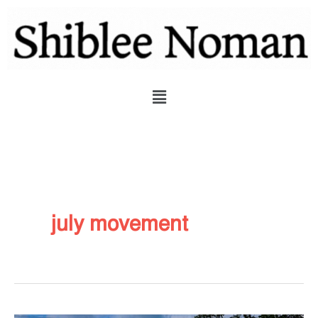
Skip
to
content
Menu
july movement