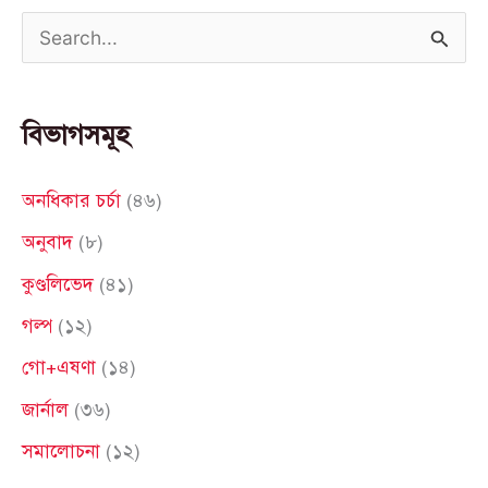
S
e
a
বিভাগসমূহ
r
c
অনধিকার চর্চা
(৪৬)
h
অনুবাদ
(৮)
f
কুণ্ডলিভেদ
(৪১)
o
গল্প
(১২)
r
গো+এষণা
(১৪)
:
জার্নাল
(৩৬)
সমালোচনা
(১২)