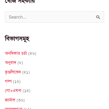
খোঁজ সহকারি
S
e
a
বিভাগসমূহ
r
c
অনধিকার চর্চা
(৪৬)
h
অনুবাদ
(৮)
f
কুণ্ডলিভেদ
(৪১)
o
গল্প
(১২)
r
গো+এষণা
(১৪)
:
জার্নাল
(৩৬)