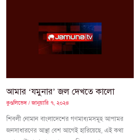
আমার
‘যমুনার’
জল
দেখতে
কালো
আমার ‘যমুনার’ জল দেখতে কালো
কুণ্ডলিভেদ
/
জানুয়ারি ৭, ২০২৪
শিবলী নোমান বাংলাদেশের গণমাধ্যমসমূহ আপামর
জনসাধারণের আস্থা বেশ আগেই হারিয়েছে, এই কথা