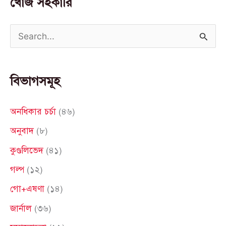
খোঁজ সহকারি
S
e
a
বিভাগসমূহ
r
c
অনধিকার চর্চা
(৪৬)
h
অনুবাদ
(৮)
f
কুণ্ডলিভেদ
(৪১)
o
গল্প
(১২)
r
গো+এষণা
(১৪)
:
জার্নাল
(৩৬)