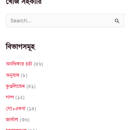
খোঁজ সহকারি
S
e
a
বিভাগসমূহ
r
c
অনধিকার চর্চা
(৪৬)
h
অনুবাদ
(৮)
f
কুণ্ডলিভেদ
(৪১)
o
গল্প
(১২)
r
গো+এষণা
(১৪)
:
জার্নাল
(৩৬)