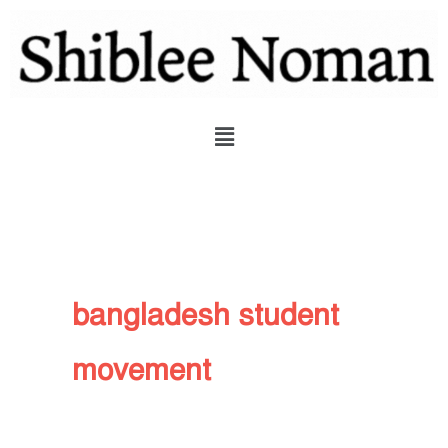
Skip
to
content
Menu
bangladesh student
movement