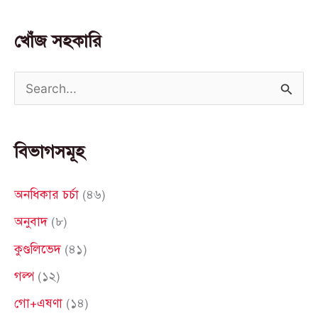
খোঁজ সহকারি
S
e
a
বিভাগসমূহ
r
c
অনধিকার চর্চা
(৪৬)
h
অনুবাদ
(৮)
f
কুণ্ডলিভেদ
(৪১)
o
গল্প
(১২)
r
গো+এষণা
(১৪)
: