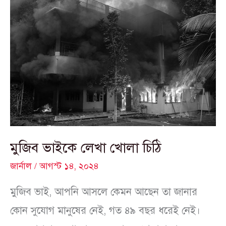
মুজিব
ভাইকে
লেখা
খোলা
চিঠি
মুজিব ভাইকে লেখা খোলা চিঠি
জার্নাল
/
আগস্ট ১৪, ২০২৪
মুজিব ভাই, আপনি আসলে কেমন আছেন তা জানার
কোন সুযোগ মানুষের নেই, গত ৪৯ বছর ধরেই নেই।