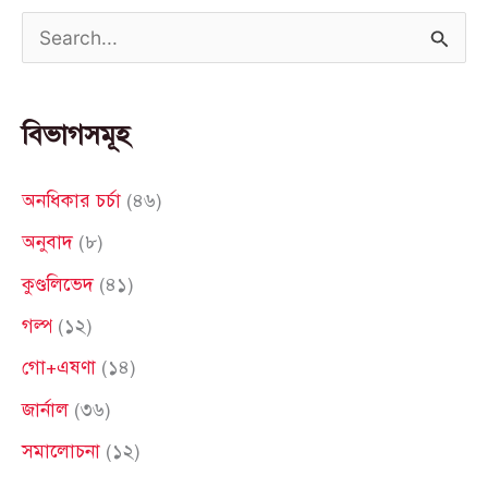
S
e
a
বিভাগসমূহ
r
c
অনধিকার চর্চা
(৪৬)
h
অনুবাদ
(৮)
f
কুণ্ডলিভেদ
(৪১)
o
গল্প
(১২)
r
গো+এষণা
(১৪)
:
জার্নাল
(৩৬)
সমালোচনা
(১২)