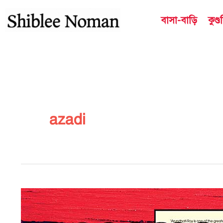
Skip
বাসা-বাড়ি
কুণ্
to
content
azadi
আজাদি:
অরুন্ধতীর