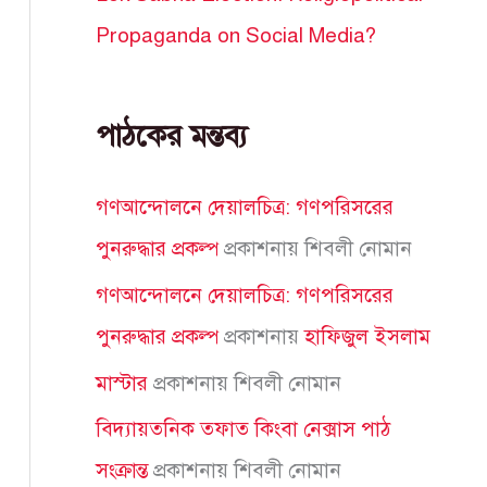
Propaganda on Social Media?
পাঠকের মন্তব্য
গণআন্দোলনে দেয়ালচিত্র: গণপরিসরের
পুনরুদ্ধার প্রকল্প
প্রকাশনায়
শিবলী নোমান
গণআন্দোলনে দেয়ালচিত্র: গণপরিসরের
পুনরুদ্ধার প্রকল্প
প্রকাশনায়
হাফিজুল ইসলাম
মাস্টার
প্রকাশনায়
শিবলী নোমান
বিদ্যায়তনিক তফাত কিংবা নেক্সাস পাঠ
সংক্রান্ত
প্রকাশনায়
শিবলী নোমান