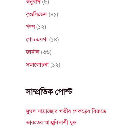
অনুবাদ
(৮)
f
কুণ্ডলিভেদ
(৪১)
o
গল্প
(১২)
r
গো+এষণা
(১৪)
:
জার্নাল
(৩৬)
সমালোচনা
(১২)
সাম্প্রতিক পোস্ট
মুঘল সাম্রাজ্যের গভীর শেকড়ের বিরুদ্ধে
ভারতের আত্মবিনাশী যুদ্ধ