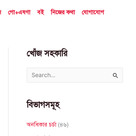
ন
গো+এষণা
বই
নিজের কথা
যোগাযোগ
খোঁজ সহকারি
S
e
a
বিভাগসমূহ
r
c
অনধিকার চর্চা
(৪৬)
h