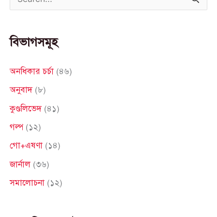
S
e
a
বিভাগসমূহ
r
c
অনধিকার চর্চা
(৪৬)
h
অনুবাদ
(৮)
f
কুণ্ডলিভেদ
(৪১)
o
গল্প
(১২)
r
গো+এষণা
(১৪)
:
জার্নাল
(৩৬)
সমালোচনা
(১২)