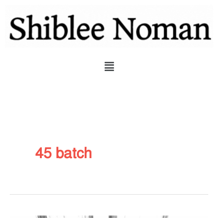
Skip
to
content
Menu
45 batch