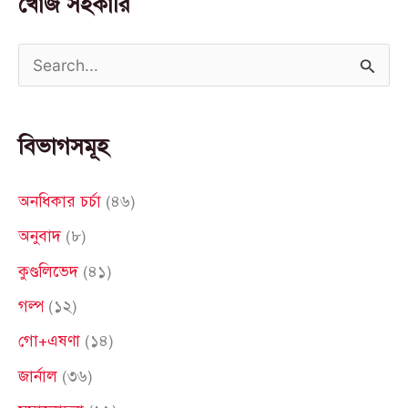
খোঁজ সহকারি
S
e
a
বিভাগসমূহ
r
c
অনধিকার চর্চা
(৪৬)
h
অনুবাদ
(৮)
f
কুণ্ডলিভেদ
(৪১)
o
গল্প
(১২)
r
গো+এষণা
(১৪)
:
জার্নাল
(৩৬)