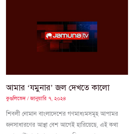
আমার
‘যমুনার’
জল
দেখতে
কালো
আমার ‘যমুনার’ জল দেখতে কালো
কুণ্ডলিভেদ
/
জানুয়ারি ৭, ২০২৪
শিবলী নোমান বাংলাদেশের গণমাধ্যমসমূহ আপামর
জনসাধারণের আস্থা বেশ আগেই হারিয়েছে, এই কথা