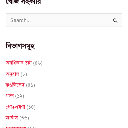
খোঁজ সহকারি
S
e
a
বিভাগসমূহ
r
c
অনধিকার চর্চা
(৪৬)
h
অনুবাদ
(৮)
f
কুণ্ডলিভেদ
(৪১)
o
গল্প
(১২)
r
গো+এষণা
(১৪)
:
জার্নাল
(৩৬)