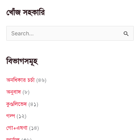
খোঁজ সহকারি
S
e
a
বিভাগসমূহ
r
c
অনধিকার চর্চা
(৪৬)
h
অনুবাদ
(৮)
f
কুণ্ডলিভেদ
(৪১)
o
গল্প
(১২)
r
গো+এষণা
(১৪)
:
জার্নাল
(৩৬)