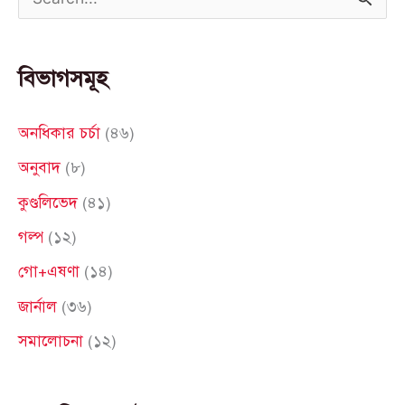
S
e
a
বিভাগসমূহ
r
c
অনধিকার চর্চা
(৪৬)
h
অনুবাদ
(৮)
f
কুণ্ডলিভেদ
(৪১)
o
গল্প
(১২)
r
গো+এষণা
(১৪)
:
জার্নাল
(৩৬)
সমালোচনা
(১২)