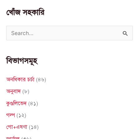
খোঁজ সহকারি
S
e
a
বিভাগসমূহ
r
c
অনধিকার চর্চা
(৪৬)
h
অনুবাদ
(৮)
f
কুণ্ডলিভেদ
(৪১)
o
গল্প
(১২)
r
গো+এষণা
(১৪)
:
জার্নাল
(৩৬)