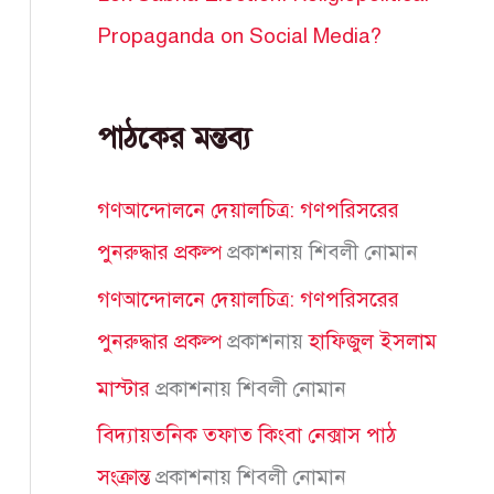
Propaganda on Social Media?
পাঠকের মন্তব্য
গণআন্দোলনে দেয়ালচিত্র: গণপরিসরের
পুনরুদ্ধার প্রকল্প
প্রকাশনায়
শিবলী নোমান
গণআন্দোলনে দেয়ালচিত্র: গণপরিসরের
পুনরুদ্ধার প্রকল্প
প্রকাশনায়
হাফিজুল ইসলাম
মাস্টার
প্রকাশনায়
শিবলী নোমান
বিদ্যায়তনিক তফাত কিংবা নেক্সাস পাঠ
সংক্রান্ত
প্রকাশনায়
শিবলী নোমান