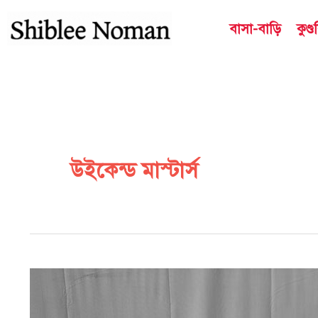
Skip
বাসা-বাড়ি
কুণ্
to
content
উইকেন্ড মাস্টার্স
কেন
বাণিজ্যিক