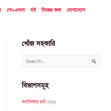
ন
গো+এষণা
বই
নিজের কথা
যোগাযোগ
খোঁজ সহকারি
S
e
a
বিভাগসমূহ
r
c
অনধিকার চর্চা
(৪৬)
h