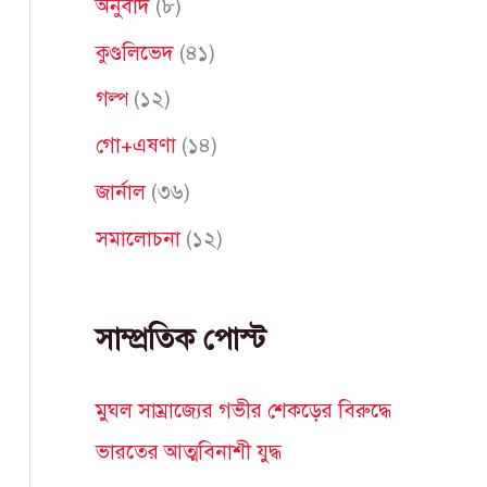
অনুবাদ
(৮)
f
কুণ্ডলিভেদ
(৪১)
o
গল্প
(১২)
r
গো+এষণা
(১৪)
:
জার্নাল
(৩৬)
সমালোচনা
(১২)
সাম্প্রতিক পোস্ট
মুঘল সাম্রাজ্যের গভীর শেকড়ের বিরুদ্ধে
ভারতের আত্মবিনাশী যুদ্ধ