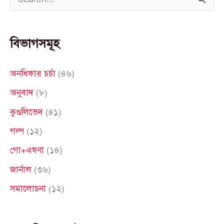
S
e
a
বিভাগসমূহ
r
c
অনধিকার চর্চা
(৪৬)
h
অনুবাদ
(৮)
f
কুণ্ডলিভেদ
(৪১)
o
গল্প
(১২)
r
গো+এষণা
(১৪)
:
জার্নাল
(৩৬)
সমালোচনা
(১২)