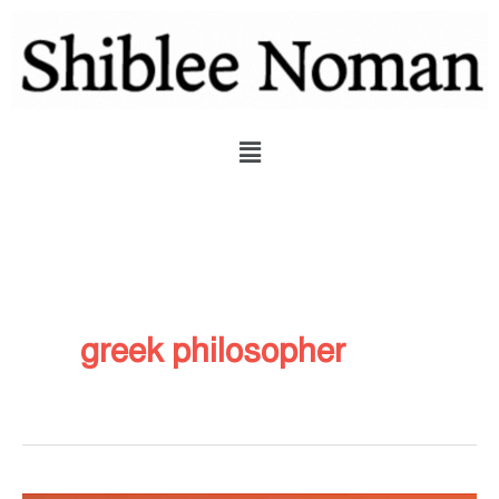
Skip
to
content
Menu
greek philosopher