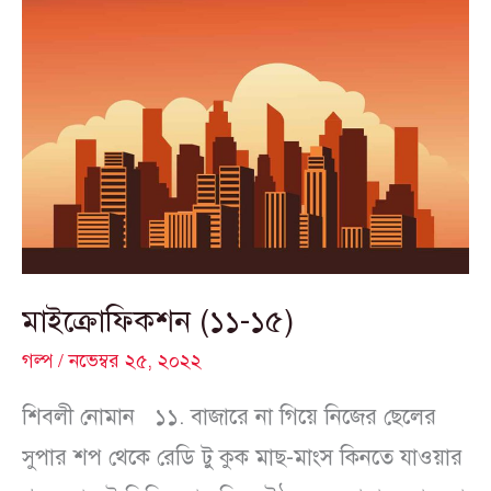
মাইক্রোফিকশন
(১১-১৫)
মাইক্রোফিকশন (১১-১৫)
গল্প
/
নভেম্বর ২৫, ২০২২
শিবলী নোমান ১১. বাজারে না গিয়ে নিজের ছেলের
সুপার শপ থেকে রেডি টু কুক মাছ-মাংস কিনতে যাওয়ার