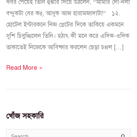
খবর পেয়েই তিনি হুঙ্কার দিয়ে উঠলেন, “আমার দো-নলা
বন্দুকটা বের কর্‌, আসুক আজ হারামজাদাটা!” ১২.
হোটেল ইন্টারকনে নিজ প্লেটের দিকে তাকিয়ে একমনে
সুশি চিবুচ্ছিলেন তিনি। হঠাৎ কী মনে করে এদিক-ওদিক
তাকাতেই নিজেকে আবিষ্কার করলেন ছেড়া চপ্পল […]
Read More »
খোঁজ সহকারি