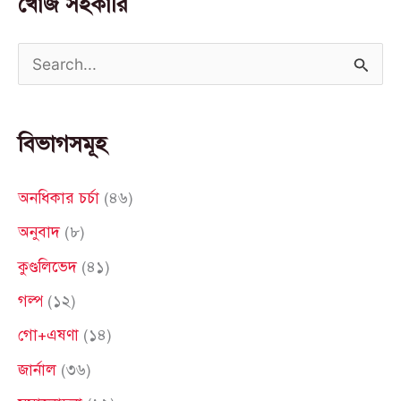
খোঁজ সহকারি
S
e
a
বিভাগসমূহ
r
c
অনধিকার চর্চা
(৪৬)
h
অনুবাদ
(৮)
f
কুণ্ডলিভেদ
(৪১)
o
গল্প
(১২)
r
গো+এষণা
(১৪)
:
জার্নাল
(৩৬)