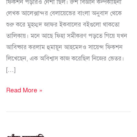
ফিকশন পড়ারও নেশা ছিল। রুশ বিজ্ঞান কল্পকাহিনী
লেখক আলেক্সান্দর বেলায়েভের বাংলা অনুবাদ থেকে
শুরু করে মুহম্মদ জাফর ইকবালের বইগুলো থাকতো
তালিকায়। মনে আছে ফিহা সমীকরণ পড়তে গিয়ে যখন
আবিষ্কার করলাম হুমায়ূন আহমেদও সায়েন্স ফিকশন
লিখেছেন, এক অবিশ্বাস কাজ করেছিল নিজের ভেতর।
[…]
Read More »